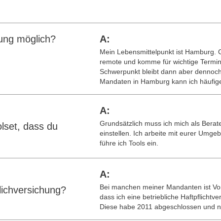
tung möglich?
A:
Mein Lebensmittelpunkt ist Hamburg. G
remote und komme für wichtige Termi
Schwerpunkt bleibt dann aber dennoch r
Mandaten in Hamburg kann ich häufiger
A:
Grundsätzlich muss ich mich als Berat
lset, dass du
einstellen. Ich arbeite mit eurer Umge
führe ich Tools ein.
A:
Bei manchen meiner Mandanten ist Vo
lichversichung?
dass ich eine betriebliche Haftpflicht
Diese habe 2011 abgeschlossen und 