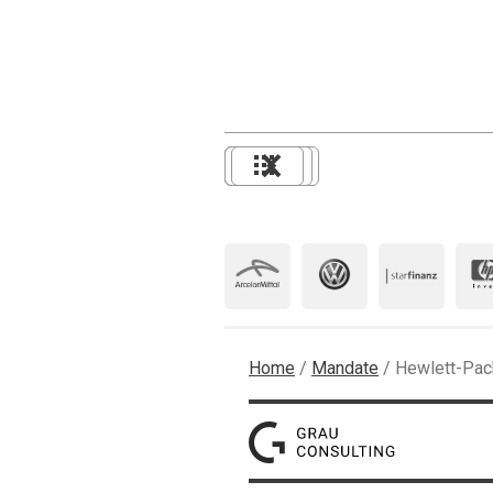
Home
/
Mandate
/
Hewlett-Pa