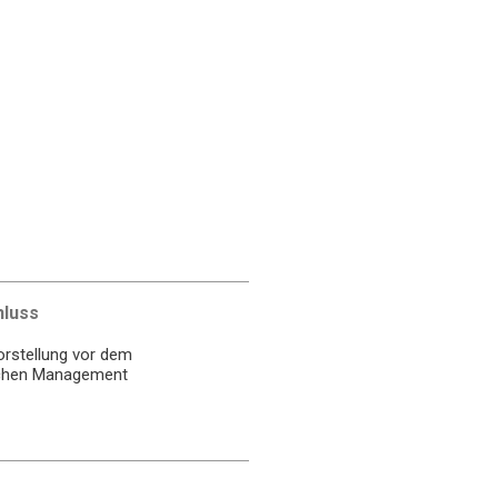
hluss
orstellung vor dem
chen Management