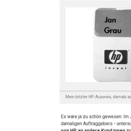
Mein letzter HP-Ausweis, damals auc
Es wäre ja zu schön gewesen: Im 
damaligen Auftraggebers - unters
von HP an andere Kund:innen z