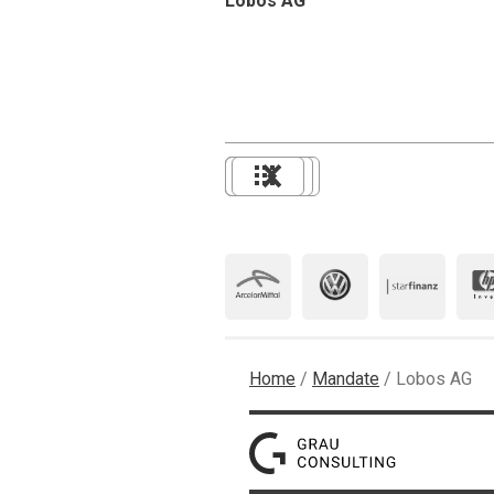
Lobos AG
Home
/
Mandate
/
Lobos AG